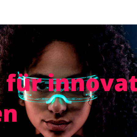
 für innova
en